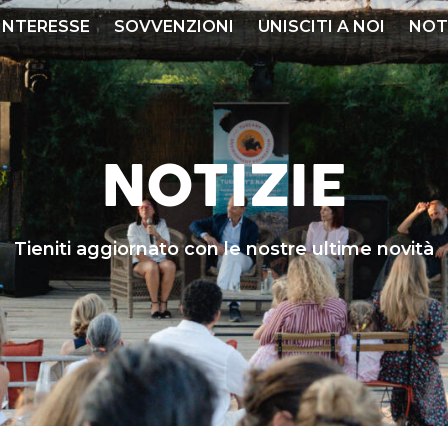
 INTERESSE
SOVVENZIONI
UNISCITI A NOI
NOT
NOTIZIE
Tieniti aggiornato con le nostre ultime novità