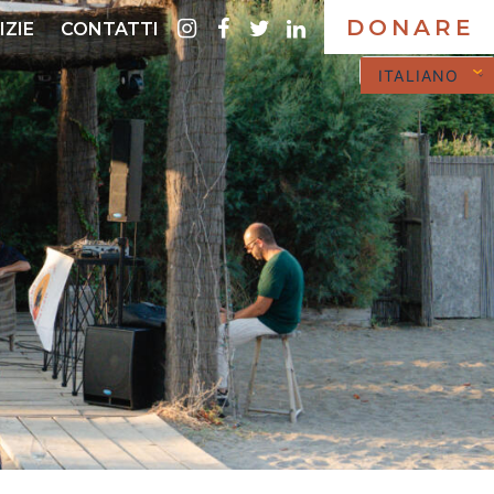
DONARE
instagram
Facebook
twitter
LinkedIn
IZIE
CONTATTI
ITALIANO