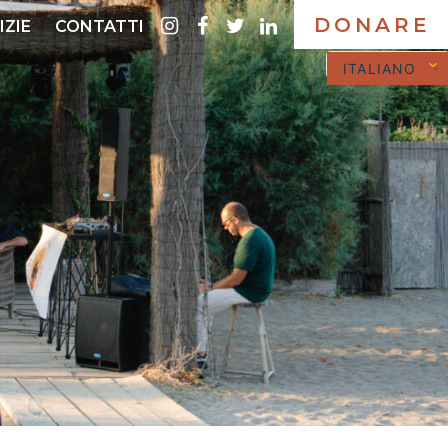
DONARE
instagram
Facebook
twitter
LinkedIn
IZIE
CONTATTI
ITALIANO