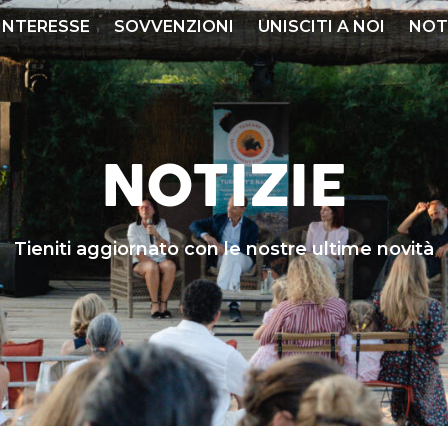
 INTERESSE
SOVVENZIONI
UNISCITI A NOI
NOT
NOTIZIE
Tieniti aggiornato con le nostre ultime novità