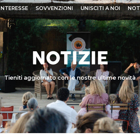
 INTERESSE
SOVVENZIONI
UNISCITI A NOI
NOT
NOTIZIE
Tieniti aggiornato con le nostre ultime novità