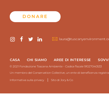
DONARE
Contattaci
instagram
Facebook
twitter
LinkedIn
laura@tuscanyenvironment.o
CASA
CHI SIAMO
AREE DI INTERESSE
SOVV
© 2021 Fondazione Toscana Ambiente - Codice fiscale 91027040533
Un membro del Conservation Collective, un ente di beneficenza registra
Informativa sulla privacy
Sito di
Jory & Co