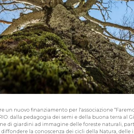
re un nuovo finanziamento per l'associazione “Faremo
O: dalla pedagogia dei semi e della buona terra al G
one di giardini ad immagine delle foreste naturali, par
diffondere la conoscenza dei cicli della Natura, delle i