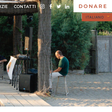
DONARE
instagram
Facebook
twitter
LinkedIn
IZIE
CONTATTI
ITALIANO