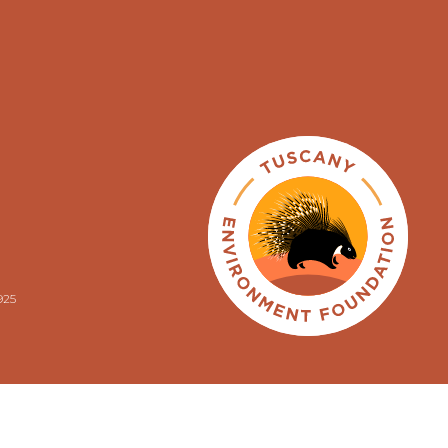
925
ENGLISH
ITALIANO