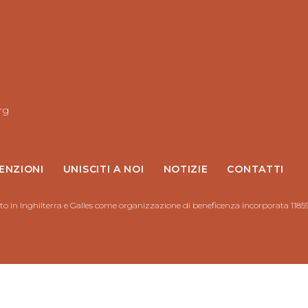
rg
ENZIONI
UNISCITI A NOI
NOTIZIE
CONTATTI
to in Inghilterra e Galles come organizzazione di beneficenza incorporata 1185