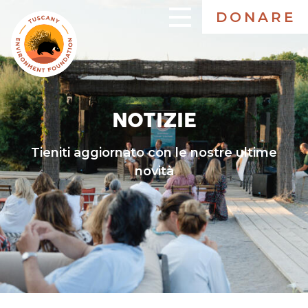
Salta
DONARE
al
ITALIANO
contenuto
principale
NOTIZIE
Tieniti aggiornato con le nostre ultime
novità