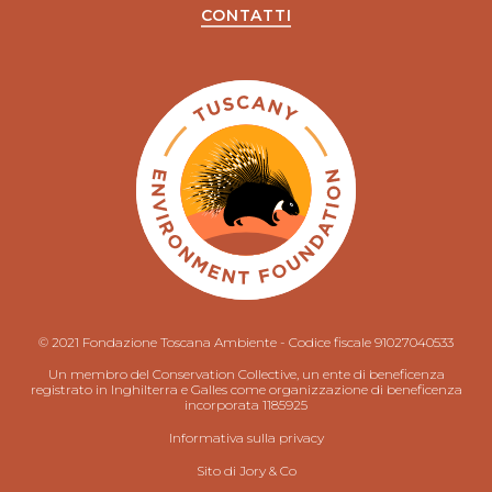
CONTATTI
© 2021 Fondazione Toscana Ambiente - Codice fiscale 91027040533
Un membro del Conservation Collective, un ente di beneficenza
registrato in Inghilterra e Galles come organizzazione di beneficenza
incorporata 1185925
Informativa sulla privacy
Sito di
Jory & Co