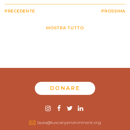
PRECEDENTE
PROSSIMA
MOSTRA TUTTO
DONARE
Contattaci
instagram
Facebook
twitter
LinkedIn
laura@tuscanyenvironment.org