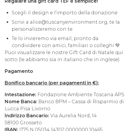
Regalare una gift card TEF è semplice!
Scegli il design e l'importo della donazione
Scrivi a alice@tuscanyenvironment.org, te la
personalizzeremo con te
Te lo invieremo via email, pronto da
condividere con amici, familiari o colleghi 💚
Puoi visualizzare le nostre Gift Card di Natale qui
sotto (le abbiamo sia in italiano che in inglese)
Pagamento
Bonifico bancario (per pagamenti in €):
Intestazione:
Fondazione Ambiente Toscana APS
Nome Banca:
Banco BPM – Cassa di Risparmio di
Lucca Pisa Livorno
Indirizzo Bancario:
Via Aurelia Nord, 14
58100 Grosseto
IBAN:
IT75 N 05034 14302 0000000 10465