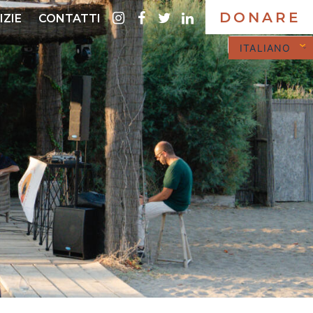
DONARE
instagram
Facebook
twitter
LinkedIn
IZIE
CONTATTI
ITALIANO