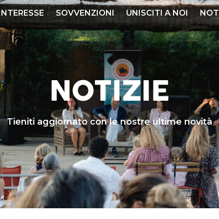
 INTERESSE
SOVVENZIONI
UNISCITI A NOI
NOT
NOTIZIE
Tieniti aggiornato con le nostre ultime novità