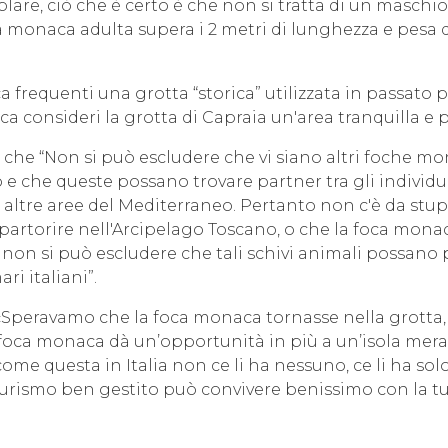
mplare, ciò che è certo è che non si tratta di un masc
a monaca adulta supera i 2 metri di lunghezza e pesa 
 frequenti una grotta “storica” utilizzata in passato p
oca consideri la grotta di Capraia un'area tranquilla e pr
che “Non si può escludere che vi siano altri foche m
 e che queste possano trovare partner tra gli individ
 altre aree del Mediterraneo. Pertanto non c'è da stu
partorire nell'Arcipelago Toscano, o che la foca mona
 non si può escludere che tali schivi animali possano p
ri italiani”.
Speravamo che la foca monaca tornasse nella grotta,
oca monaca dà un’opportunità in più a un’isola meravi
me questa in Italia non ce li ha nessuno, ce li ha solo
urismo ben gestito può convivere benissimo con la tu