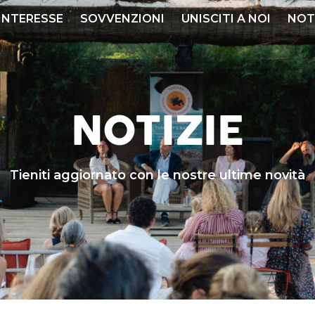
 INTERESSE
SOVVENZIONI
UNISCITI A NOI
NOT
NOTIZIE
Tieniti aggiornato con le nostre ultime novità