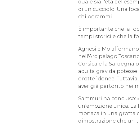
quale sia l'età del ese
di un cucciolo. Una foc
chilogrammi.
È importante che la foca
tempi storici e che la f
Agnesi e Mo affermano 
nell'Arcipelago Toscano
Corsica e la Sardegna o
adulta gravida potesse 
grotte idonee. Tuttavia,
aver già partorito nei ma
Sammuri ha concluso: «
un'emozione unica. La f
monaca in una grotta co
dimostrazione che un t