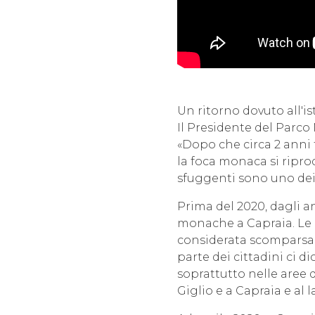
Un ritorno dovuto all'is
Il Presidente del Parc
«Dopo che circa 2 anni f
la foca monaca si ripro
sfuggenti sono uno dei 
Prima del 2020, dagli an
monache a Capraia. Le r
considerata scomparsa n
parte dei cittadini ci
soprattutto nelle aree
Giglio e a Capraia e al l