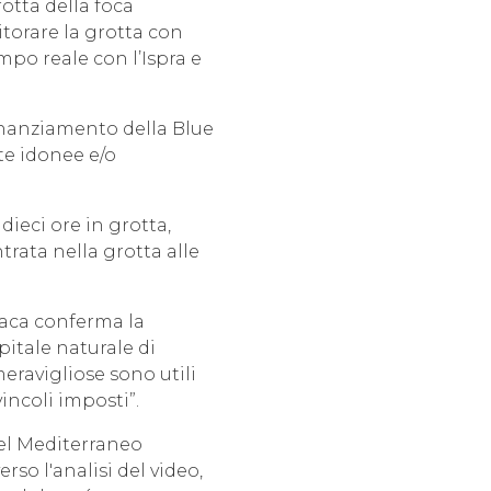
otta della foca
torare la grotta con
empo reale con l’Ispra e
 finanziamento della Blue
te idonee e/o
dieci ore in grotta,
rata nella grotta alle
naca conferma la
apitale naturale di
eravigliose sono utili
incoli imposti”.
nel Mediterraneo
rso l'analisi del video,