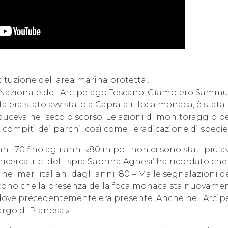
tituzione dell'area marina protetta...
o Nazionale dell’Arcipelago Toscano, Giampiero Samm
a era stato avvistato a Capraia il foca monaca, è stata
duceva nel secolo scorso. Le azioni di monitoraggio pe
compiti dei parchi, così come l’eradicazione di specie 
ni ’70 fino agli anni «80 in poi, non ci sono stati più 
icercatrici dell'Ispra Sabrina Agnesi’ ha ricordato ch
ei mari italiani dagli anni '80 – Ma le segnalazioni de
 dicono che la presenza della foca monaca sta nuova
 dove precedentemente era presente. Anche nell’Arcip
argo di Pianosa.».