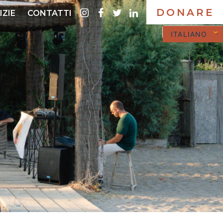
DONARE
instagram
Facebook
twitter
LinkedIn
IZIE
CONTATTI
ITALIANO