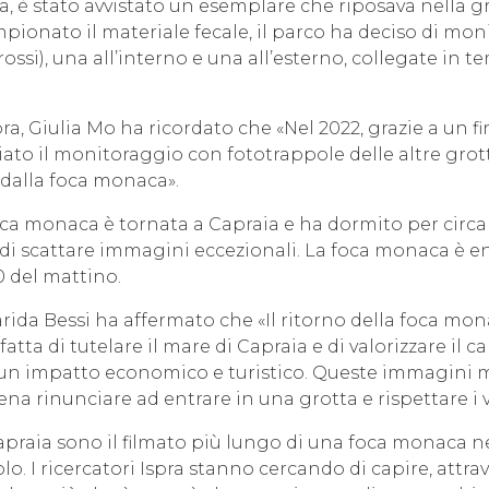
a, è stato avvistato un esemplare che riposava nella gr
onato il materiale fecale, il parco ha deciso di moni
ossi), una all’interno e una all’esterno, collegate in t
Ispra, Giulia Mo ha ricordato che «Nel 2022, grazie a un
iato il monitoraggio con fototrappole delle altre grot
 dalla foca monaca».
oca monaca è tornata a Capraia e ha dormito per circa 
di scattare immagini eccezionali. La foca monaca è ent
30 del mattino.
arida Bessi ha affermato che «Il ritorno della foca mo
fatta di tutelare il mare di Capraia e di valorizzare il c
 un impatto economico e turistico. Queste immagini m
ena rinunciare ad entrare in una grotta e rispettare i v
apraia sono il filmato più lungo di una foca monaca 
lo. I ricercatori Ispra stanno cercando di capire, attrave