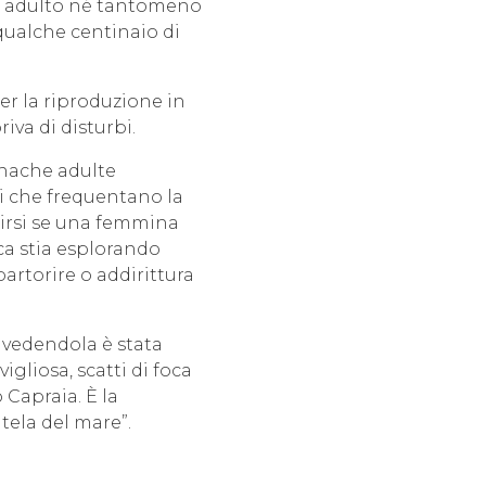
hio adulto né tantomeno
qualche centinaio di
er la riproduzione in
iva di disturbi.
onache adulte
ui che frequentano la
pirsi se una femmina
ca stia esplorando
artorire o addirittura
 vedendola è stata
gliosa, scatti di foca
 Capraia. È la
tela del mare”.