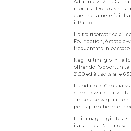
Ad aprile 2020, a Caprai
monaca. Dopo aver campi
due telecamere (a infrar
il Parco.
L'altra ricercatrice di 
Foundation, è stato avv
frequentate in passato
Negli ultimi giorni la f
offrendo l'opportunità 
21:30 ed è uscita alle 6:
Il sindaco di Capraia M
correttezza della scelta 
un'isola selvaggia, con
per capire che vale la p
Le immagini girate a C
italiano dall'ultimo seco