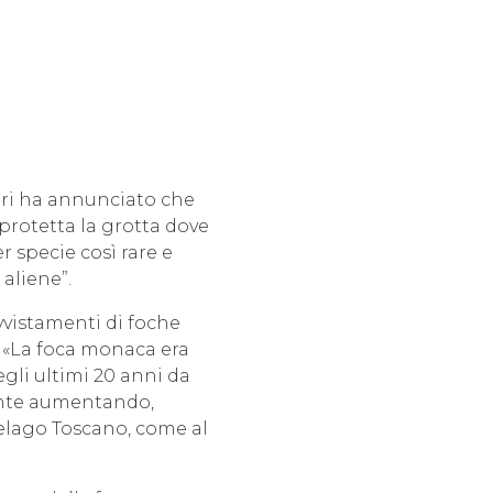
uri ha annunciato che
 protetta la grotta dove
r specie così rare e
aliene”.
avvistamenti di foche
e «La foca monaca era
gli ultimi 20 anni da
mente aumentando,
elago Toscano, come al