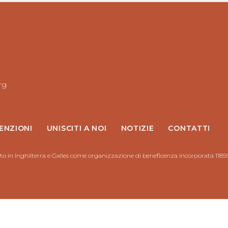
rg
ENZIONI
UNISCITI A NOI
NOTIZIE
CONTATTI
to in Inghilterra e Galles come organizzazione di beneficenza incorporata 1185