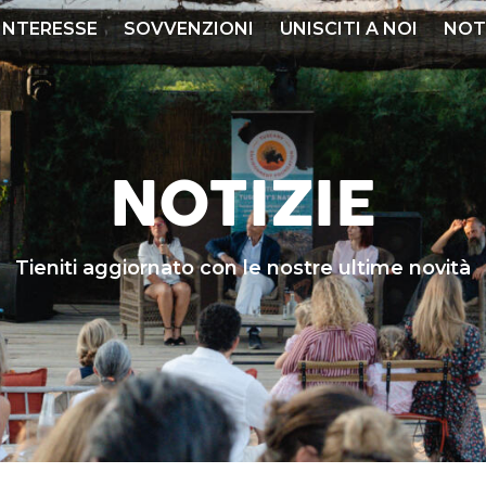
 INTERESSE
SOVVENZIONI
UNISCITI A NOI
NOT
NOTIZIE
Tieniti aggiornato con le nostre ultime novità