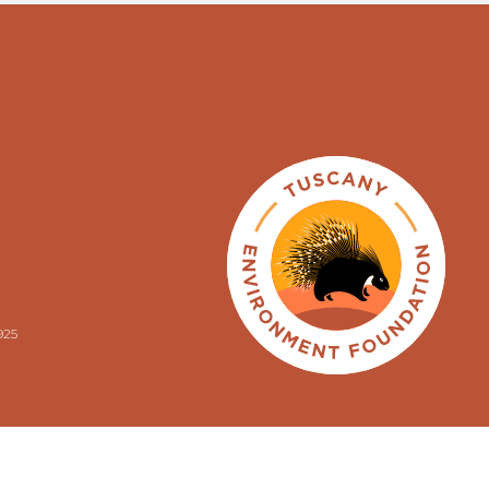
925
ENGLISH
ITALIANO