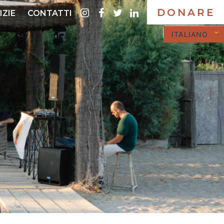
DONARE
instagram
Facebook
twitter
LinkedIn
IZIE
CONTATTI
ITALIANO