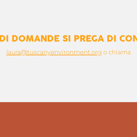
 DI DOMANDE SI PREGA DI CO
laura@tuscanyenvironment.org
o chiama