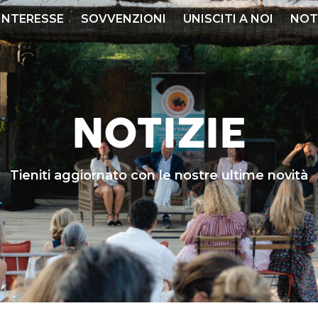
 INTERESSE
SOVVENZIONI
UNISCITI A NOI
NOT
NOTIZIE
Tieniti aggiornato con le nostre ultime novità