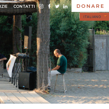
DONARE
instagram
Facebook
twitter
LinkedIn
IZIE
CONTATTI
ITALIANO