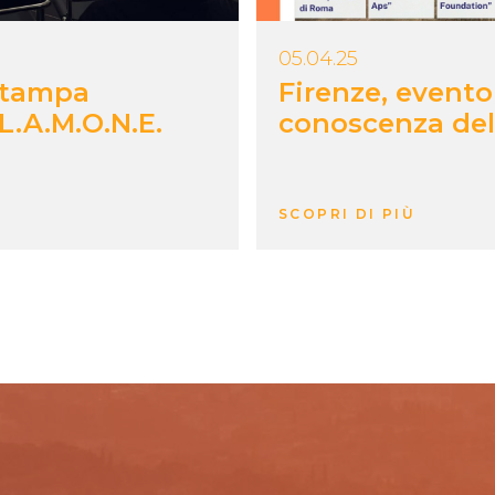
05.04.25
Stampa
Firenze, evento
L.A.M.O.N.E.
conoscenza de
SCOPRI DI PIÙ