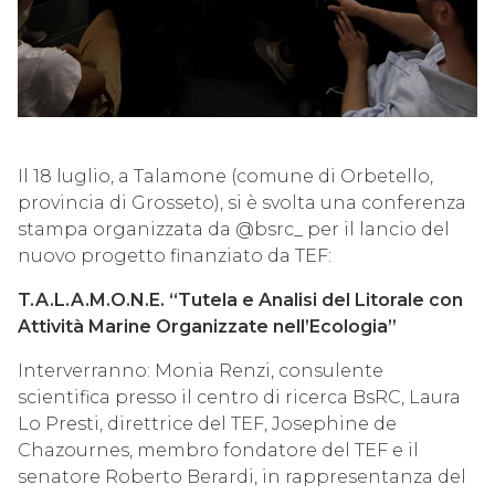
Il 18 luglio, a Talamone (comune di Orbetello,
provincia di Grosseto), si è svolta una conferenza
stampa organizzata da @bsrc_ per il lancio del
nuovo progetto finanziato da TEF:
T.A.L.A.M.O.N.E. “Tutela e Analisi del Litorale con
Attività Marine Organizzate nell’Ecologia”
Interverranno: Monia Renzi, consulente
scientifica presso il centro di ricerca BsRC, Laura
Lo Presti, direttrice del TEF, Josephine de
Chazournes, membro fondatore del TEF e il
senatore Roberto Berardi, in rappresentanza del