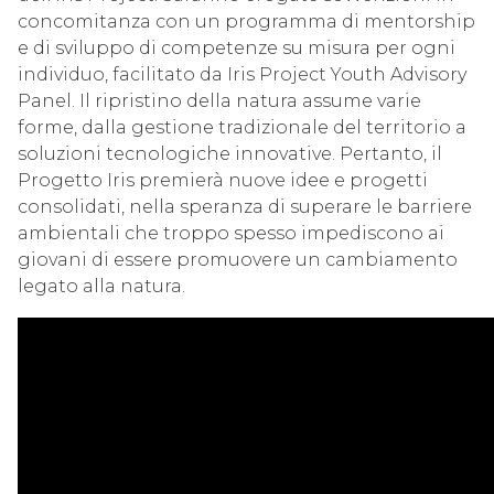
concomitanza con un programma di mentorship
e di sviluppo di competenze su misura per ogni
individuo, facilitato da
Iris Project Youth Advisory
Panel
. Il ripristino della natura assume varie
forme, dalla gestione tradizionale del territorio a
soluzioni tecnologiche innovative. Pertanto, il
Progetto Iris premierà nuove idee e progetti
consolidati, nella speranza di superare le barriere
ambientali che troppo spesso impediscono ai
giovani di essere
promuovere un cambiamento
legato alla natura.