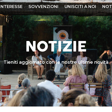
 INTERESSE
SOVVENZIONI
UNISCITI A NOI
NOT
NOTIZIE
Tieniti aggiornato con le nostre ultime novità