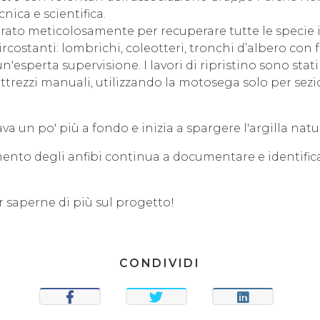
nica e scientifica.
orato meticolosamente per recuperare tutte le specie 
circostanti: lombrichi, coleotteri, tronchi d’albero con 
un'esperta supervisione. I lavori di ripristino sono stati 
trezzi manuali, utilizzando la motosega solo per sezi
cava un po' più a fondo e inizia a spargere l'argilla natu
mento degli anfibi continua a documentare e identific
r saperne di più sul progetto!
CONDIVIDI
CONDIVIDI
TWEET
CONDIVIDI