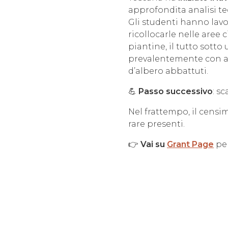
approfondita analisi tec
Gli studenti hanno lav
ricollocarle nelle aree 
piantine, il tutto sotto 
prevalentemente con at
d’albero abbattuti.
💪
Passo successivo
: s
Nel frattempo, il censi
rare presenti.
👉
Vai su
Grant Page
pe