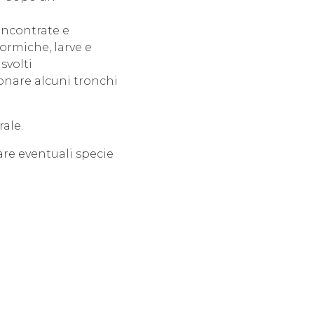
incontrate e
formiche, larve e
svolti
onare alcuni tronchi
rale.
are eventuali specie