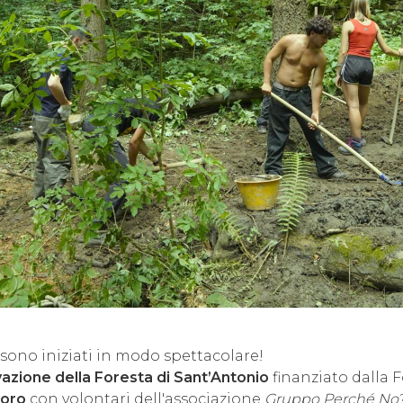
 sono iniziati in modo spettacolare!
azione della Foresta di Sant’Antonio
finanziato dalla
avoro
con volontari dell'associazione
Gruppo Perché No