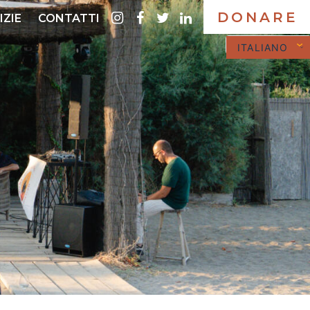
DONARE
instagram
Facebook
twitter
LinkedIn
IZIE
CONTATTI
ITALIANO