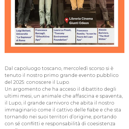
Dal capoluogo toscano, mercoledì scorso si è
tenuto il nostro primo grande evento pubblico
del 2025: conoscere il Lupo.
Un argomento che ha acceso il dibattito degli
ultimi mesi, un animale che affascina e spaventa,
il Lupo, il grande carnivoro che abita il nostro
immaginario come il cattivo delle fiabe e che sta
tornando nei suoi territori d’origine, portando
con sé conflitti e responsabilità di coesistenza