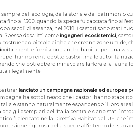
 sempre dell'ecologia, della storia e del patrimonio cul
 fino al 1500, quando la specie fu cacciata fino all'es
 Dopo secoli di assenza, nel 2018, i castori sono stati nu
ia. Spesso descritti come
ingegneri ecosistemici
, castor
 costruendo piccole dighe che creano zone umide, ch
iccità
, mentre forniscono anche habitat per una vas
europei hanno reintrodotto castori, ma le autorità nazi
nendo che potrebbero minacciare la flora e la fauna loc
uta illegalmente.
partner
lanciato un
campagna nazionale ed europea p
campagna ha sottolineato che i castori hanno stabilit
Italia e stanno naturalmente espandendo il loro areale,
 che gli esemplari dell'Italia centrale siano stati intro
siatico è elencato nella Direttiva Habitat dell'UE, che i
protezione rigorosa della specie all'interno del suo ar