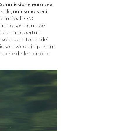
Commissione europea
evole,
non sono stati
 principali ONG
l'ampio sostegno per
mare una copertura
avore del ritorno dei
oso lavoro di ripristino
ura che delle persone.