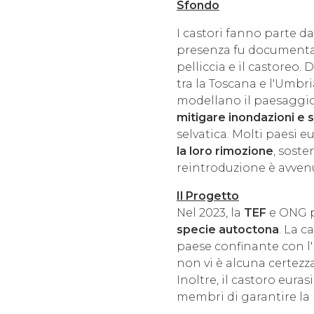
Sfondo
I castori fanno parte da
presenza fu documentata
pelliccia e il castoreo.
tra la Toscana e l'Umbr
modellano il paesaggio
mitigare inondazioni e s
selvatica. Molti paesi 
la loro rimozione
, soste
reintroduzione è avven
Il Progetto
Nel 2023, la
TEF
e ONG 
specie autoctona
. La 
paese confinante con l'
non vi è alcuna certezza
Inoltre, il castoro eura
membri di garantire la 