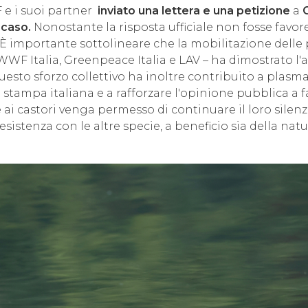
 e i suoi partner
inviato una lettera e una petizione
a
 caso.
Nonostante la risposta ufficiale non fosse favor
. È importante sottolineare che la mobilitazione delle
 WWF Italia, Greenpeace Italia e LAV – ha dimostrato 
uesto sforzo collettivo ha inoltre contribuito a plas
 stampa italiana e a rafforzare l'opinione pubblica a f
 ai castori venga permesso di continuare il loro silenzi
esistenza con le altre specie, a beneficio sia della nat