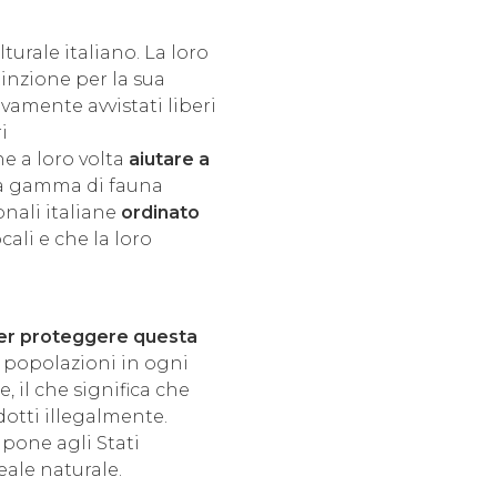
turale italiano. La loro
tinzione per la sua
ovamente avvistati liberi
i
e a loro volta
aiutare a
ta gamma di fauna
onali italiane
ordinato
ali e che la loro
er proteggere questa
o popolazioni in ogni
 il che significa che
dotti illegalmente.
mpone agli Stati
eale naturale.