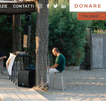
DONARE
instagram
Facebook
twitter
LinkedIn
IZIE
CONTATTI
ITALIANO