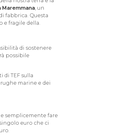
lla nostra terra e la
a Maremmana
, un
 di fabbrica. Questa
e fragile della.
ibilità di sostenere
à possibile
i di TEF sulla
tarughe marine e dei
che semplicemente fare
 singolo euro che ci
uro.