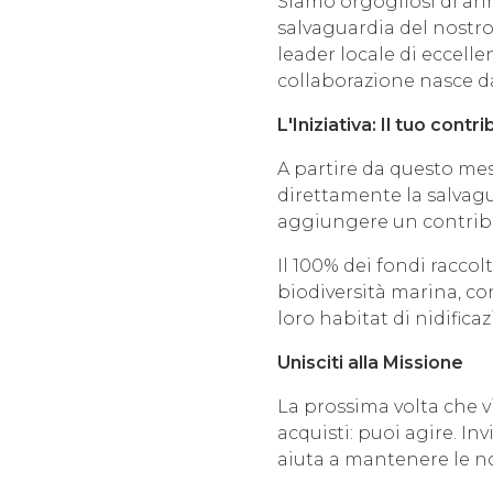
Siamo orgogliosi di ann
salvaguardia del nostr
leader locale di eccelle
collaborazione nasce da
L'Iniziativa: Il tuo contr
A partire da questo mes
direttamente la salvag
aggiungere un contrib
Il 100% dei fondi raccol
biodiversità marina, co
loro habitat di nidifica
Unisciti alla Missione
La prossima volta che 
acquisti: puoi agire. In
aiuta a mantenere le no