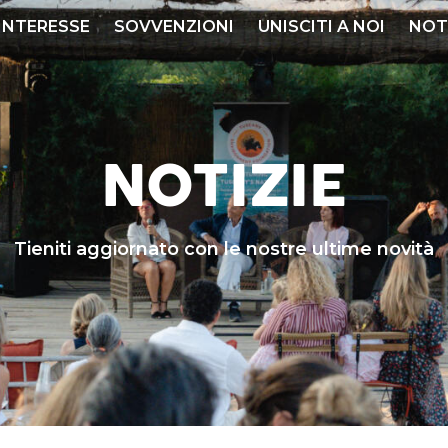
 INTERESSE
SOVVENZIONI
UNISCITI A NOI
NOT
NOTIZIE
Tieniti aggiornato con le nostre ultime novità