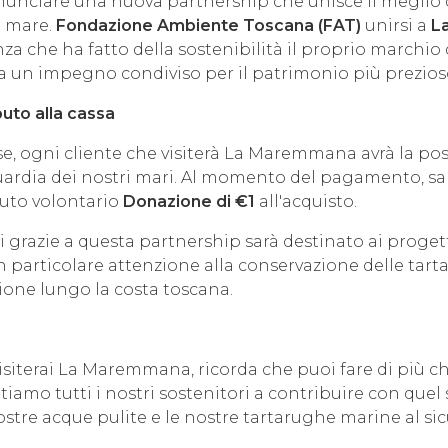
unciare una nuova partnership che unisce il meglio de
o mare.
Fondazione Ambiente Toscana (FAT)
unirsi a
L
nza che ha fatto della sostenibilità il proprio marchio
 un impegno condiviso per il patrimonio più prezioso 
ibuto alla cassa
e, ogni cliente che visiterà La Maremmana avrà la poss
uardia dei nostri mari. Al momento del pagamento, sar
uto volontario
Donazione di €1
all'acquisto.
ti grazie a questa partnership sarà destinato ai progett
n particolare attenzione alla conservazione delle tar
zione lungo la costa toscana.
visiterai La Maremmana, ricorda che puoi fare di più 
vitiamo tutti i nostri sostenitori a contribuire con quel
stre acque pulite e le nostre tartarughe marine al sic