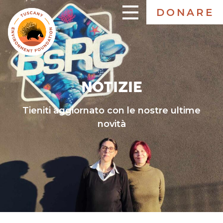
Salta
DONARE
al
ITALIANO
contenuto
principale
NOTIZIE
Tieniti aggiornato con le nostre ultime
novità