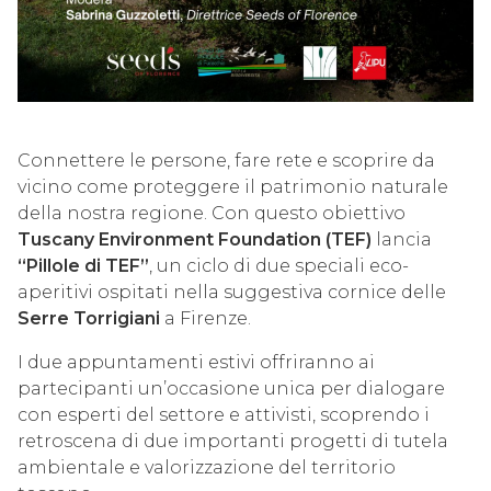
Connettere le persone, fare rete e scoprire da
vicino come proteggere il patrimonio naturale
della nostra regione. Con questo obiettivo
Tuscany Environment Foundation (TEF)
lancia
“Pillole di TEF”
, un ciclo di due speciali eco-
aperitivi ospitati nella suggestiva cornice delle
Serre Torrigiani
a Firenze.
I due appuntamenti estivi offriranno ai
partecipanti un’occasione unica per dialogare
con esperti del settore e attivisti, scoprendo i
retroscena di due importanti progetti di tutela
ambientale e valorizzazione del territorio